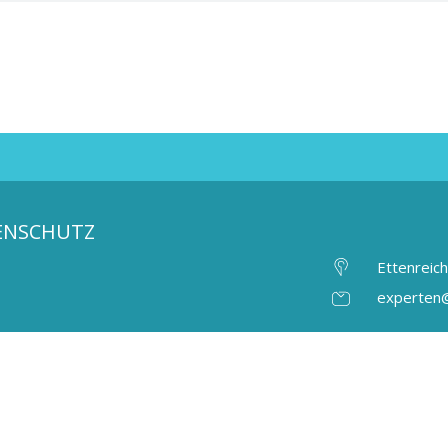
ENSCHUTZ
Ettenreic
experten@